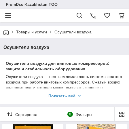
PromDss Kazakhstan TOO
Товары и услуги
Осушители воздуха
Осушители воздуха
Осушители воздуха для винтовых компрессоров:
защита и стабильность оборудования
Осушители воздуха — неотъемлемая часть системы сжатого
воздуха при работе винтовых компрессоров. Сжатый воздух
содержит влагу, которая может вызывать коррозию,
повреждение пневмоинструмента и выход из строя
Показать всё
оборудования. Установка осушителя позволяет надёжно
удалить конденсат и обеспечить стабильную, сухую подачу
воздуха.
Сортировка
0
Фильтры
Существует два основных типа осушителей:
рефрижераторные
и
адсорбционные
. Первые подходят
для большинства стандартных задач, вторые — для