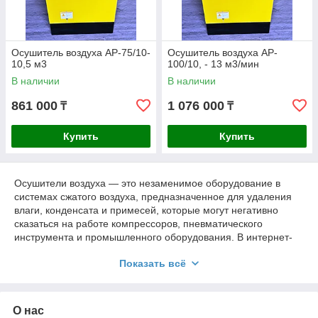
Осушитель воздуха AP-75/10-
Осушитель воздуха AP-
10,5 м3
100/10, - 13 м3/мин
В наличии
В наличии
861 000
1 076 000
₸
₸
Купить
Купить
Осушители воздуха — это незаменимое оборудование в
системах сжатого воздуха, предназначенное для удаления
влаги, конденсата и примесей, которые могут негативно
сказаться на работе компрессоров, пневматического
инструмента и промышленного оборудования. В интернет-
магазине PromDss Kazakhstan вы можете приобрести
Показать всё
осушители воздуха различного типа и производительности
по выгодной цене с доставкой по всему Казахстану.
О нас
Зачем нужны осушители воздуха