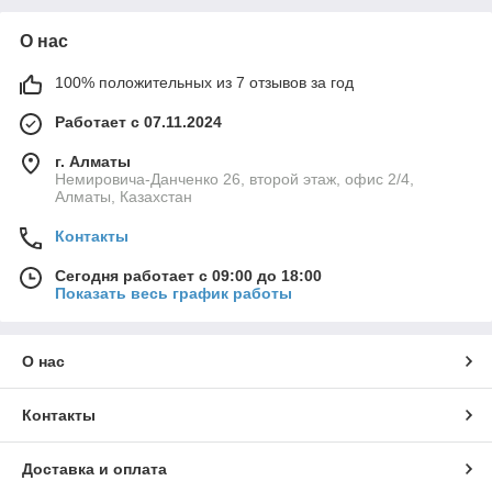
Переносные мойки высокого давления
О нас
Переносные мойки высокого давления особенно
100% положительных из 7 отзывов за год
востребованы там, где важна мобильность и возможность
работы в разных условиях. Они компактны, легко
Работает с 07.11.2024
транспортируются и подходят как для профессионального,
так и для бытового применения.
г. Алматы
Немировича-Данченко 26, второй этаж, офис 2/4,
Ключевые особенности:
Алматы, Казахстан
небольшой вес и удобство перемещения;
Контакты
простое подключение и быстрый запуск;
экономичный расход воды;
Сегодня работает с 09:00 до 18:00
Показать весь график работы
возможность работы в ограниченном пространстве;
универсальность использования.
Такие мойки высокого давления подходят для регулярной
О нас
эксплуатации на объектах различного типа.
Контакты
Мойки высокого давления PIT
Доставка и оплата
Мойки высокого давления PIT рассчитаны на стабильную