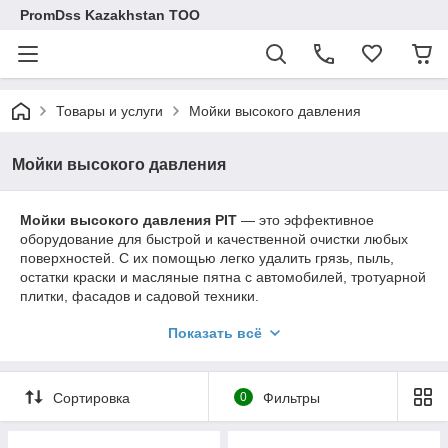
PromDss Kazakhstan TOO
Товары и услуги
Мойки высокого давления
Мойки высокого давления
Мойки высокого давления PIT
— это эффективное
оборудование для быстрой и качественной очистки любых
поверхностей. С их помощью легко удалить грязь, пыль,
остатки краски и масляные пятна с автомобилей, тротуарной
плитки, фасадов и садовой техники.
В нашем каталоге представлены мойки PIT разной мощности
Показать всё
— от компактных моделей для бытового применения до
более производительных решений для работы в мастерских
и на стройке.
Сортировка
0
Фильтры
У нас вы можете
купить мойку высокого давления PIT в
Казахстане
по выгодной цене с гарантией качества.
Надёжность, удобство и простота использования делают эту