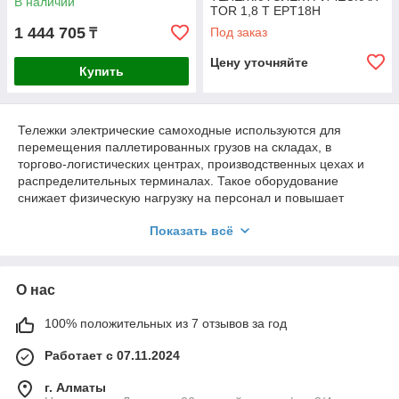
В наличии
TOR 1,8 Т EPT18H
1 444 705
Под заказ
₸
Цену уточняйте
Купить
Тележки электрические самоходные используются для
перемещения паллетированных грузов на складах, в
торгово-логистических центрах, производственных цехах и
распределительных терминалах. Такое оборудование
снижает физическую нагрузку на персонал и повышает
скорость обработки грузов. Интернет-магазин PromDss
Показать всё
Kazakhstan предлагает современные электротележки с
поставкой по Алматы и по всему Казахстану.
О нас
Электротележки как базовое складское
оборудование
100% положительных из 7 отзывов за год
Электротележки представляют собой компактные
Работает с 07.11.2024
самоходные устройства с электрическим приводом,
предназначенные для транспортировки поддонов на
г. Алматы
короткие и средние дистанции. В отличие от ручных