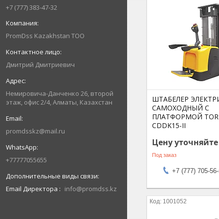
+7 (777) 383-47-32
PromDss Kazakhstan TOO
Дмитрий Дмитриевич
Немировича-Данченко 26, второй
ШТАБЕЛЕР ЭЛЕКТР
этаж, офис 2/4, Алматы, Казахстан
САМОХОДНЫЙ С
ПЛАТФОРМОЙ TOR 1
CDDK15-II
promdsskz@mail.ru
Цену уточняйте
Под заказ
+77777055655
+7 (777) 705-56
Email Директора
info@promdss.kz
1001052