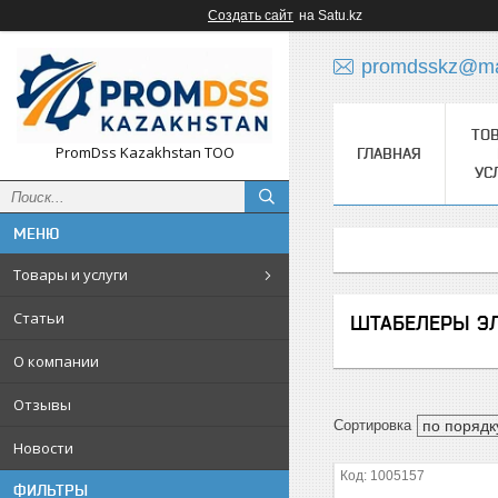
Создать сайт
на Satu.kz
promdsskz@mai
ТО
PromDss Kazakhstan TOO
ГЛАВНАЯ
УС
Товары и услуги
Статьи
ШТАБЕЛЕРЫ ЭЛ
О компании
Отзывы
Новости
1005157
ФИЛЬТРЫ