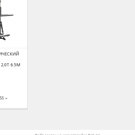
ИЧЕСКИЙ
.0Т 6.5М
-55