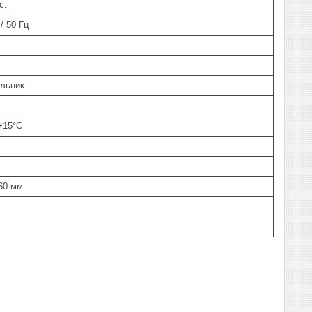
с.
/ 50 Гц
ольник
+15°C
60 мм