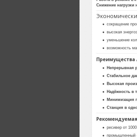
Снижение нагрузки 
Экономически
сокращение про
высокая энерго
уменьшение кол
возможность ма
Преимущества 
Непрерывная р
Стабильное да
Высокая произ
Надёжность в 
Минимизация 
Станция в одн
Рекомендуемая
ресивер от 1000
промышленный 