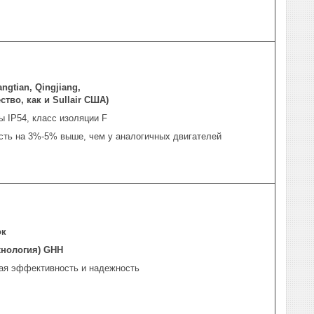
angtian, Qingjiang,
ство, как и Sullair США)
ы IP54, класс изоляции F
сть на 3%-5% выше, чем у аналогичных двигателей
ок
хнология) GHH
кая эффективность и надежность