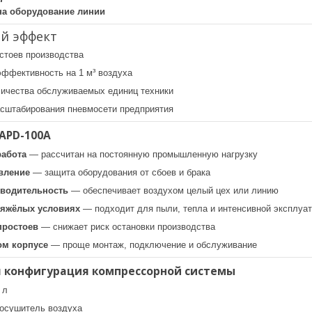
на оборудование линии
й эффект
стоев производства
эффективность на 1 м³ воздуха
ичества обслуживаемых единиц техники
сштабирования пневмосети предприятия
APD-100A
абота
— рассчитан на постоянную промышленную нагрузку
вление
— защита оборудования от сбоев и брака
водительность
— обеспечивает воздухом целый цех или линию
тяжёлых условиях
— подходит для пыли, тепла и интенсивной эксплуа
простоев
— снижает риск остановки производства
ом корпусе
— проще монтаж, подключение и обслуживание
 конфигурация компрессорной системы
 л
осушитель воздуха