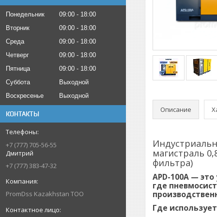
Понедельник
09:00
18:00
Вторник
09:00
18:00
Среда
09:00
18:00
Четверг
09:00
18:00
Пятница
09:00
18:00
Суббота
Выходной
Воскресенье
Выходной
Описание
Х
КОНТАКТЫ
Индустриальн
+7 (777) 705-56-55
магистраль 0,
Дмитрий
фильтра)
+7 (777) 383-47-32
APD-100A
— это
где пневмосист
производственн
PromDss Kazakhstan TOO
Где использует