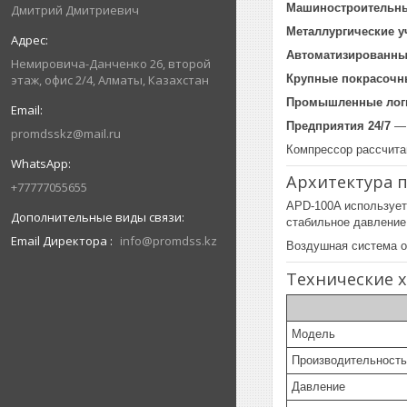
Машиностроительн
Дмитрий Дмитриевич
Металлургические у
Автоматизированны
Немировича-Данченко 26, второй
Крупные покрасочн
этаж, офис 2/4, Алматы, Казахстан
Промышленные логи
Предприятия 24/7
— 
promdsskz@mail.ru
Компрессор рассчита
Архитектура 
+77777055655
APD-100A использует
стабильное давлени
Email Директора
info@promdss.kz
Воздушная система о
Технические 
Модель
Производительность
Давление