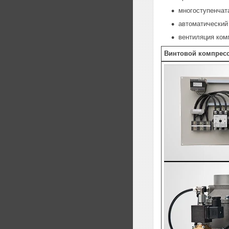
многоступенчат
автоматический
вентиляция ком
Винтовой компресс