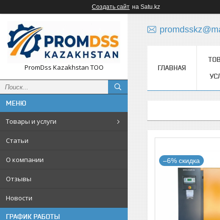
Создать сайт
на Satu.kz
promdsskz@mai
ТО
PromDss Kazakhstan TOO
ГЛАВНАЯ
УС
Товары и услуги
Статьи
О компании
–6%
Отзывы
Новости
ГРАФИК РАБОТЫ