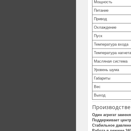
Мощность
Питание
Привод
Охлаждение
Пуск
Температура входа
Температура нагнет
Масляная система
Уровень шума
Габариты
Вес
Выход
Производстве
Один агрегат замен
Поддерживает цент
Стабильное давлени
Работа в режиме 24/