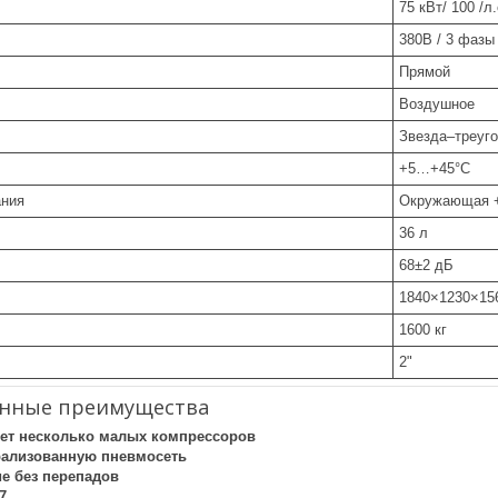
75 кВт/ 100 /л.
380В / 3 фазы 
Прямой
Воздушное
Звезда–треуг
+5…+45°C
ания
Окружающая 
36 л
68±2 дБ
1840×1230×15
1600 кг
2"
нные преимущества
яет несколько малых компрессоров
рализованную пневмосеть
е без перепадов
7