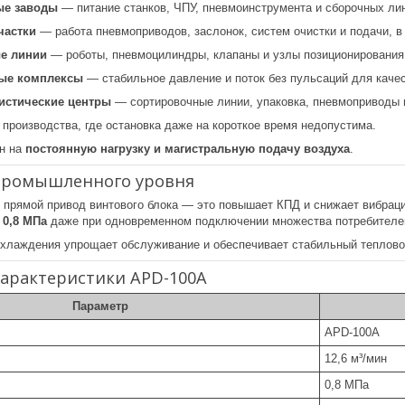
ые заводы
— питание станков, ЧПУ, пневмоинструмента и сборочных лин
частки
— работа пневмоприводов, заслонок, систем очистки и подачи, 
е линии
— роботы, пневмоцилиндры, клапаны и узлы позиционирования,
ые комплексы
— стабильное давление и поток без пульсаций для качес
стические центры
— сортировочные линии, упаковка, пневмоприводы 
производства, где остановка даже на короткое время недопустима.
н на
постоянную нагрузку и магистральную подачу воздуха
.
промышленного уровня
 прямой привод винтового блока — это повышает КПД и снижает вибрац
е
0,8 МПа
даже при одновременном подключении множества потребителе
хлаждения упрощает обслуживание и обеспечивает стабильный теплово
характеристики APD-100A
Параметр
APD-100A
12,6 м³/мин
0,8 МПа