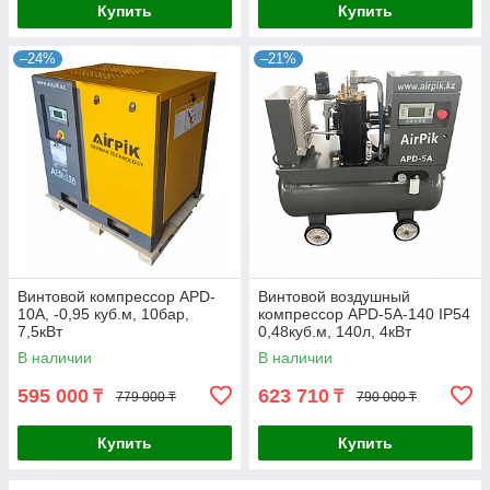
Купить
Купить
–24%
–21%
Винтовой компрессор APD-
Винтовой воздушный
10A, -0,95 куб.м, 10бар,
компрессор APD-5A-140 IP54
7,5кВт
0,48куб.м, 140л, 4кВт
В наличии
В наличии
595 000
623 710
₸
₸
779 000 ₸
790 000 ₸
Купить
Купить