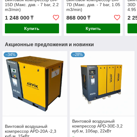
15D (Макс. дав. - 7 bar, 2.2
7D (Макс. дав. - 7 bar, 1.05
30D 
m3/min)
m3/min)
4.95
1 248 000
868 000
2 2
₸
₸
Купить
Купить
Акционные предложения и новинки
–34%
–28%
Винтовой воздушный
компрессор APD-30E-3,2
Винтовой воздушный
куб.м, 10бар, 22кВт
компрессор APD-20A -2,3
куб.м, 15кВт