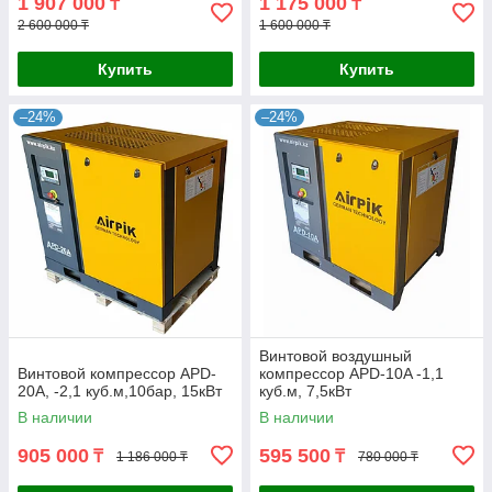
1 907 000
1 175 000
₸
₸
2 600 000 ₸
1 600 000 ₸
Купить
Купить
–24%
–24%
Винтовой воздушный
Винтовой компрессор APD-
компрессор APD-10A -1,1
20A, -2,1 куб.м,10бар, 15кВт
куб.м, 7,5кВт
В наличии
В наличии
905 000
595 500
₸
₸
1 186 000 ₸
780 000 ₸