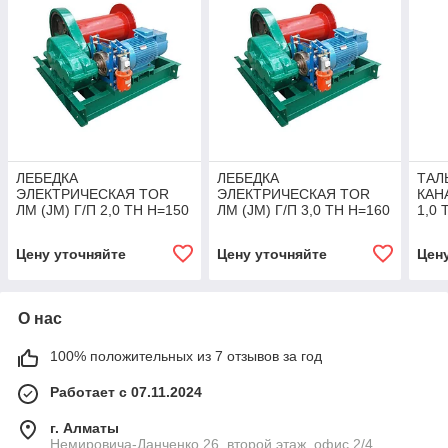
ЛЕБЕДКА
ЛЕБЕДКА
ТАЛ
ЭЛЕКТРИЧЕСКАЯ TOR
ЭЛЕКТРИЧЕСКАЯ TOR
КАН
ЛМ (JM) Г/П 2,0 ТН Н=150
ЛМ (JM) Г/П 3,0 ТН Н=160
1,0 
М (С КАНАТОМ)
М (С КАНАТОМ)
Цену уточняйте
Цену уточняйте
Цен
О нас
100% положительных из 7 отзывов за год
Работает с 07.11.2024
г. Алматы
Немировича-Данченко 26, второй этаж, офис 2/4,