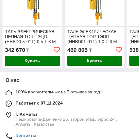
ТАЛЬ ЭЛЕКТРИЧЕСКАЯ
ТАЛЬ ЭЛЕКТРИЧЕСКАЯ
ТАЛ
ЦЕПНАЯ TOR ТЭЦП
ЦЕПНАЯ TOR ТЭЦП
ЦЕП
(HHBD0.5-01T) 0,5 Т 6 М
(HHBD01-01T) 1,0 Т 6 М
(HHB
342 670
469 805
538
₸
₸
Купить
Купить
О нас
100% положительных из 7 отзывов за год
Работает с 07.11.2024
г. Алматы
Немировича-Данченко 26, второй этаж, офис 2/4,
Алматы, Казахстан
Контакты