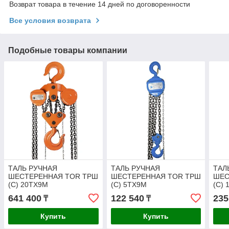
Возврат товара в течение 14 дней по договоренности
Все условия возврата
Подобные товары компании
ТАЛЬ РУЧНАЯ
ТАЛЬ РУЧНАЯ
ТАЛ
ШЕСТЕРЕННАЯ TOR ТРШ
ШЕСТЕРЕННАЯ TOR ТРШ
ШЕС
(C) 20ТХ9М
(C) 5ТХ9М
(C)
641 400
122 540
235
₸
₸
Купить
Купить