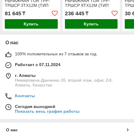
РЫЧАЖНАЯ TOR ТРР-
РЫЧАЖНАЯ TOR ТРР-
РЫЧ
ТРШСР 3ТХ12М (ТИП
ТРШСР 9ТХ12М (ТИП
ТРШ
HSH)
HSH)
HSH
81 645
236 445
30 
₸
₸
Купить
Купить
О нас
100% положительных из 7 отзывов за год
Работает с 07.11.2024
г. Алматы
Немировича-Данченко 26, второй этаж, офис 2/4,
Алматы, Казахстан
Контакты
Сегодня выходной
Показать весь график работы
О нас