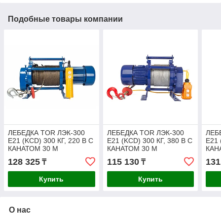
Подобные товары компании
ЛЕБЕДКА TOR ЛЭК-300
ЛЕБЕДКА TOR ЛЭК-300
ЛЕБ
E21 (KCD) 300 КГ, 220 В С
E21 (KCD) 300 КГ, 380 В С
E21 
КАНАТОМ 30 М
КАНАТОМ 30 М
КАН
128 325
115 130
131
₸
₸
Купить
Купить
О нас