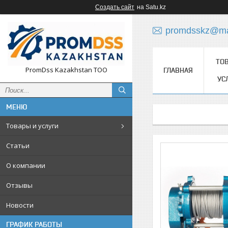
Создать сайт
на Satu.kz
promdsskz@mai
ТО
PromDss Kazakhstan TOO
ГЛАВНАЯ
УС
Товары и услуги
Статьи
О компании
Отзывы
Новости
ГРАФИК РАБОТЫ