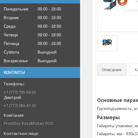
Понедельник
09:00
18:00
Вторник
09:00
18:00
Среда
09:00
18:00
Четверг
09:00
18:00
Пятница
09:00
18:00
Суббота
Выходной
Воскресенье
Выходной
Описание
Х
КОНТАКТЫ
+7 (777) 705-56-55
Дмитрий
Основные пара
+7 (777) 383-47-32
Грузоподъемность, кг
Размеры
PromDss Kazakhstan TOO
Габариты упаковки, м
Габариты, мм - 930х3