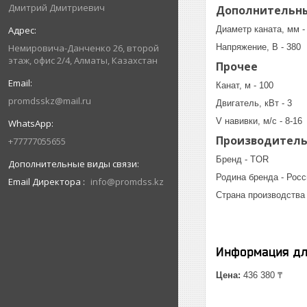
Дмитрий Дмитриевич
Дополнительн
Диаметр каната, мм -
Напряжение, В - 380
Немировича-Данченко 26, второй
этаж, офис 2/4, Алматы, Казахстан
Прочее
Канат, м - 100
promdsskz@mail.ru
Двигатель, кВт - 3
V навивки, м/с - 8-16
Производител
+77777055655
Бренд - TOR
Родина бренда - Росс
Email Директора
info@promdss.kz
Страна производства 
Информация дл
Цена:
436 380 ₸