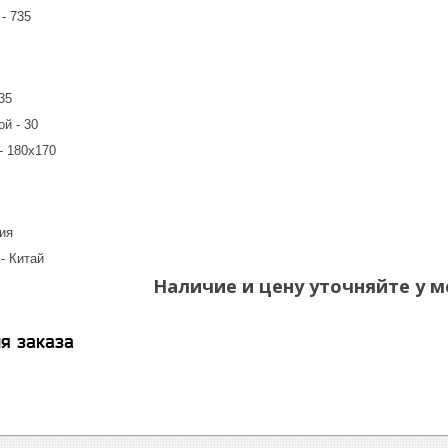
- 735
35
й - 30
- 180х170
ь
ия
- Китай
Наличие и цену уточняйте у м
я заказа