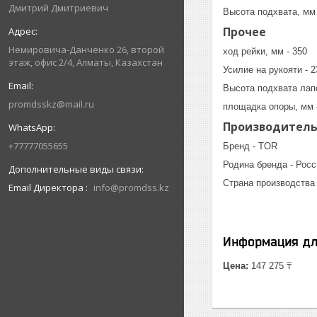
Дмитрий Дмитриевич
Высота подхвата, мм 
Прочее
Немировича-Данченко 26, второй
ход рейки, мм - 350
этаж, офис 2/4, Алматы, Казахстан
Усилие на рукояти - 2
Высота подхвата лапо
promdsskz@mail.ru
площадка опоры, мм 
Производител
+77777055655
Бренд - TOR
Родина бренда - Росс
Страна производства 
Email Директора
info@promdss.kz
Информация дл
Цена:
147 275 ₸