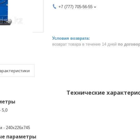
+7 (777) 705-56-55
возврат товара в течение 14 дней
по догово
арактеристики
Технические характери
метры
 5,0
м - 240х226х745
ые параметры