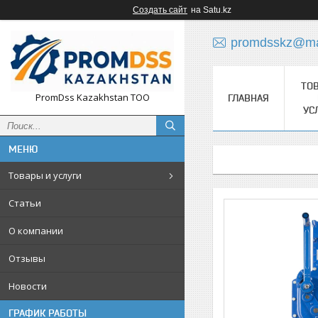
Создать сайт
на Satu.kz
promdsskz@mai
ТО
PromDss Kazakhstan TOO
ГЛАВНАЯ
УС
Товары и услуги
Статьи
О компании
Отзывы
Новости
ГРАФИК РАБОТЫ