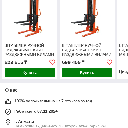
ШТАБЕЛЕР РУЧНОЙ
ШТАБЕЛЕР РУЧНОЙ
ШТА
ГИДРАВЛИЧЕСКИЙ С
ГИДРАВЛИЧЕСКИЙ С
ГИД
РАЗДВИЖНЫМИ ВИЛАМИ
РАЗДВИЖНЫМИ ВИЛАМИ
MS 
TOR 320-870 ММ CTY-EH
TOR 320-870 ММ CTY-EH
523 615
699 455
₸
₸
1.0TX2.5M
2.0TX2.5M
Цен
Купить
Купить
О нас
100% положительных из 7 отзывов за год
Работает с 07.11.2024
г. Алматы
Немировича-Данченко 26, второй этаж, офис 2/4,