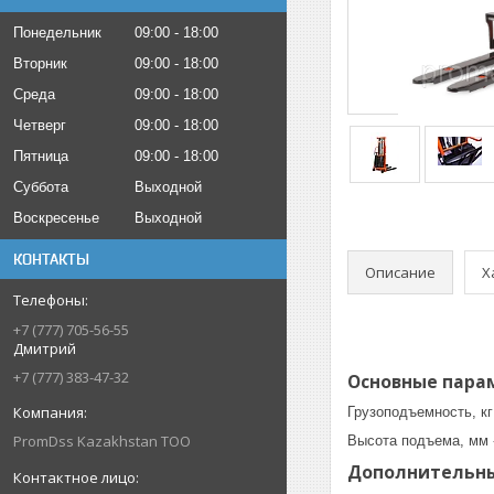
Понедельник
09:00
18:00
Вторник
09:00
18:00
Среда
09:00
18:00
Четверг
09:00
18:00
Пятница
09:00
18:00
Суббота
Выходной
Воскресенье
Выходной
КОНТАКТЫ
Описание
Х
+7 (777) 705-56-55
Дмитрий
+7 (777) 383-47-32
Основные пара
Грузоподъемность, кг
PromDss Kazakhstan TOO
Высота подъема, мм 
Дополнительн