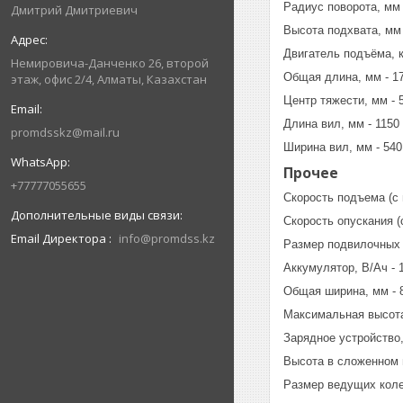
Радиус поворота, мм 
Дмитрий Дмитриевич
Высота подхвата, мм 
Двигатель подъёма, 
Немировича-Данченко 26, второй
Общая длина, мм - 1
этаж, офис 2/4, Алматы, Казахстан
Центр тяжести, мм - 
Длина вил, мм - 1150
promdsskz@mail.ru
Ширина вил, мм - 540
Прочее
+77777055655
Скорость подъема (с г
Скорость опускания (с
Email Директора
info@promdss.kz
Размер подвилочных 
Аккумулятор, В/Ач - 
Общая ширина, мм - 
Максимальная высота
Зарядное устройство
Высота в сложенном 
Размер ведущих коле