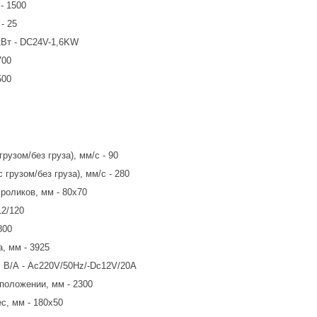
- 1500
- 25
кВт - DC24V-1,6KW
700
500
рузом/без груза), мм/с - 90
 грузом/без груза), мм/с - 280
роликов, мм - 80х70
12/120
800
, мм - 3925
, В/А - Ac220V/50Hz/-Dc12V/20A
положении, мм - 2300
с, мм - 180х50