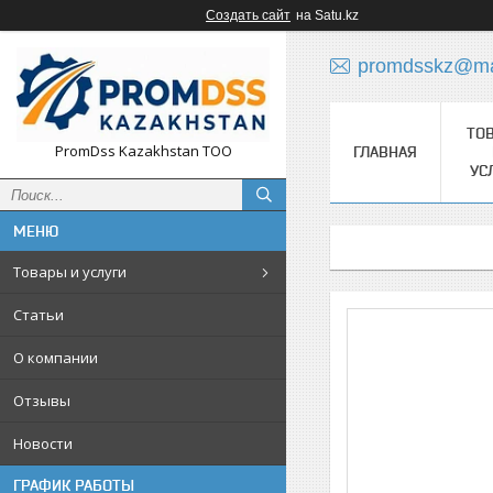
Создать сайт
на Satu.kz
promdsskz@mai
ТО
PromDss Kazakhstan TOO
ГЛАВНАЯ
УС
Товары и услуги
Статьи
О компании
Отзывы
Новости
ГРАФИК РАБОТЫ