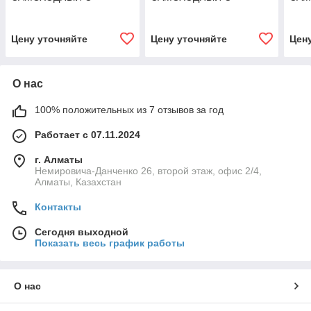
ПЛАТФОРМОЙ XILIN 1.0Т
ПЛАТФОРМОЙ XILIN 1.0Т
ПЛА
3.0М CDDK10-III
3.5М CDDK10-III
3.0М
Цену уточняйте
Цену уточняйте
Цен
О нас
100% положительных из 7 отзывов за год
Работает с 07.11.2024
г. Алматы
Немировича-Данченко 26, второй этаж, офис 2/4,
Алматы, Казахстан
Контакты
Сегодня выходной
Показать весь график работы
О нас