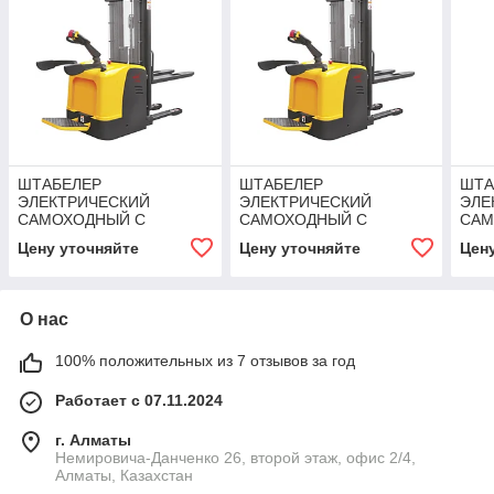
ШТАБЕЛЕР
ШТАБЕЛЕР
ШТА
ЭЛЕКТРИЧЕСКИЙ
ЭЛЕКТРИЧЕСКИЙ
ЭЛЕ
САМОХОДНЫЙ С
САМОХОДНЫЙ С
САМ
ПЛАТФОРМОЙ XILIN 1.0Т
ПЛАТФОРМОЙ XILIN 1.0Т
ПЛА
Цену уточняйте
Цену уточняйте
Цен
3.0М CDDK10-III
3.5М CDDK10-III
3.0М
О нас
100% положительных из 7 отзывов за год
Работает с 07.11.2024
г. Алматы
Немировича-Данченко 26, второй этаж, офис 2/4,
Алматы, Казахстан