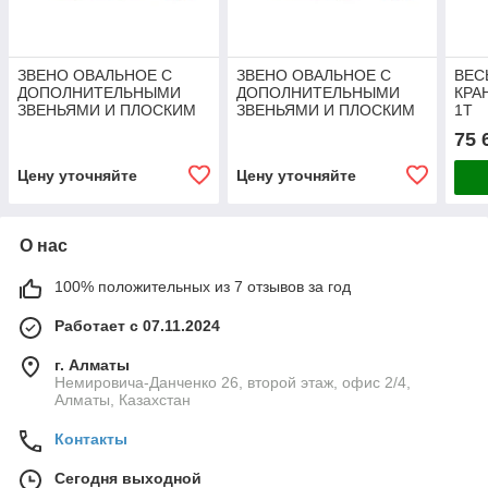
ЗВЕНО ОВАЛЬНОЕ С
ЗВЕНО ОВАЛЬНОЕ С
ВЕС
ДОПОЛНИТЕЛЬНЫМИ
ДОПОЛНИТЕЛЬНЫМИ
КРА
ЗВЕНЬЯМИ И ПЛОСКИМ
ЗВЕНЬЯМИ И ПЛОСКИМ
1T
ПРОФИЛЕМ TOR 26,5 T
ПРОФИЛЕМ TOR 31,5 T
75 
(Г/П 26,5 Т)
(Г/П 31,5 Т)
Цену уточняйте
Цену уточняйте
О нас
100% положительных из 7 отзывов за год
Работает с 07.11.2024
г. Алматы
Немировича-Данченко 26, второй этаж, офис 2/4,
Алматы, Казахстан
Контакты
Сегодня выходной