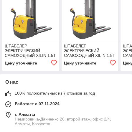
ШТАБЕЛЕР
ШТАБЕЛЕР
ШТА
ЭЛЕКТРИЧЕСКИЙ
ЭЛЕКТРИЧЕСКИЙ
ЭЛЕ
САМОХОДНЫЙ XILIN 1.5Т
САМОХОДНЫЙ XILIN 1.5Т
САМ
3.5М CDDR15-II
4.5М CDDR15-II
5.0М
Цену уточняйте
Цену уточняйте
Цен
О нас
100% положительных из 7 отзывов за год
Работает с 07.11.2024
г. Алматы
Немировича-Данченко 26, второй этаж, офис 2/4,
Алматы, Казахстан