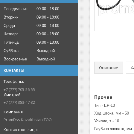
Понедельник
09:00
18:00
Вторник
09:00
18:00
Среда
09:00
18:00
Четверг
09:00
18:00
Пятница
09:00
18:00
Суббота
Выходной
Воскресенье
Выходной
Описание
Х
КОНТАКТЫ
+7 (777) 705-56-55
Дмитрий
Прочее
+7 (777) 383-47-32
Тип - EP-10T
Ход штока, мм - 50
PromDss Kazakhstan TOO
Усилие, т - 10
Глубина захвата, мм 