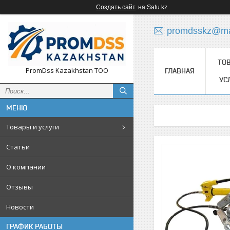
Создать сайт
на Satu.kz
promdsskz@mai
ТО
PromDss Kazakhstan TOO
ГЛАВНАЯ
УС
Товары и услуги
Статьи
О компании
Отзывы
Новости
ГРАФИК РАБОТЫ