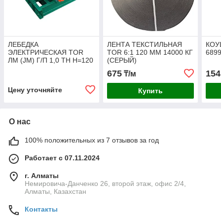
ЛЕБЕДКА
ЛЕНТА ТЕКСТИЛЬНАЯ
КОУ
ЭЛЕКТРИЧЕСКАЯ TOR
TOR 6:1 120 ММ 14000 КГ
6899
ЛМ (JM) Г/П 1,0 ТН Н=120
(СЕРЫЙ)
М (С КАНАТОМ)
675
154
₸/м
Цену уточняйте
Купить
О нас
100% положительных из 7 отзывов за год
Работает с 07.11.2024
г. Алматы
Немировича-Данченко 26, второй этаж, офис 2/4,
Алматы, Казахстан
Контакты