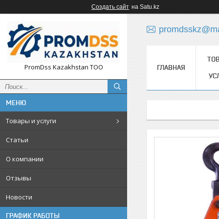
Создать сайт
на Satu.kz
promdsskz@mai
ТО
PromDss Kazakhstan TOO
ГЛАВНАЯ
УС
Товары и услуги
Статьи
О компании
Отзывы
Новости
ГРАФИК РАБОТЫ