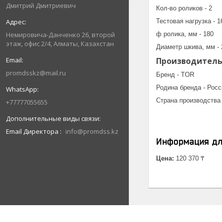
Дмитрий Дмитриевич
Кол-во роликов - 2
Тестовая нагрузка - 1
ф ролика, мм - 180
Немировича-Данченко 26, второй
этаж, офис 2/4, Алматы, Казахстан
Диаметр шкива, мм - 
Производител
promdsskz@mail.ru
Бренд - TOR
Родина бренда - Росс
Страна производства 
+77777055655
Email Директора
info@promdss.kz
Информация дл
Цена:
120 370 ₸