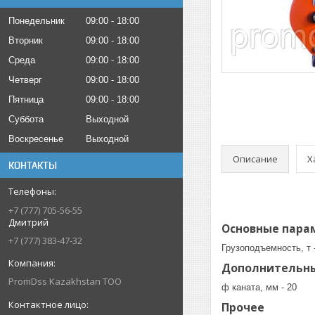
Понедельник
09:00
18:00
Вторник
09:00
18:00
Среда
09:00
18:00
Четверг
09:00
18:00
Пятница
09:00
18:00
Суббота
Выходной
Воскресенье
Выходной
Описание
Х
КОНТАКТЫ
+7 (777) 705-56-55
Дмитрий
Основные пара
+7 (777) 383-47-32
Грузоподъемность, т -
Дополнительн
PromDss Kazakhstan TOO
ф каната, мм - 20
Прочее