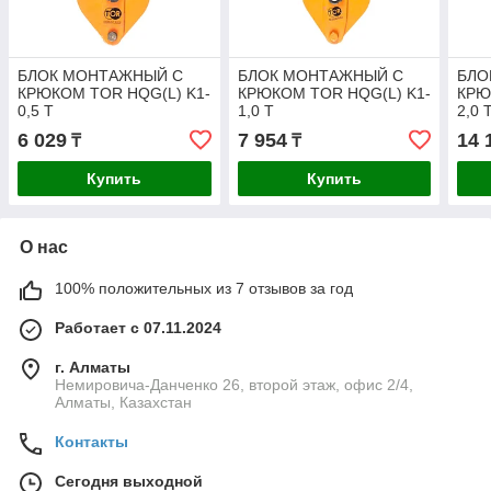
БЛОК МОНТАЖНЫЙ С
БЛОК МОНТАЖНЫЙ С
БЛО
КРЮКОМ TOR HQG(L) K1-
КРЮКОМ TOR HQG(L) K1-
КРЮ
0,5 Т
1,0 Т
2,0 
6 029
7 954
14 
₸
₸
Купить
Купить
О нас
100% положительных из 7 отзывов за год
Работает с 07.11.2024
г. Алматы
Немировича-Данченко 26, второй этаж, офис 2/4,
Алматы, Казахстан
Контакты
Сегодня выходной