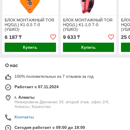
БЛОК МОНТАЖНЫЙ TOR
БЛОК МОНТАЖНЫЙ TOR
БЛО
HQG(L) K1-0,5 Т-0
HQG(L) K1-1,0 Т-0
HQG(
(УШКО)
(УШКО)
(УШ
6 187
9 633
25 
₸
₸
Купить
Купить
О нас
100% положительных из 7 отзывов за год
Работает с 07.11.2024
г. Алматы
Немировича-Данченко 26, второй этаж, офис 2/4,
Алматы, Казахстан
Контакты
Сегодня работает с 09:00 до 18:00