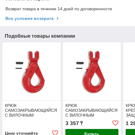
Возврат товара в течение 14 дней по договоренности
Все условия возврата
Подобные товары компании
КРЮК
КРЮК
КРЮ
САМОЗАКРЫВАЮЩИЙСЯ
САМОЗАКРЫВАЮЩИЙСЯ
КРЕ
С ВИЛОЧНЫМ
С ВИЛОЧНЫМ
ЗАЩ
КРЕПЛЕНИЕМ TOR 3,2 Т
КРЕПЛЕНИЕМ TOR 2,0 Т
ТН
3 357
1 2
₸
Цену уточняйте
Купить