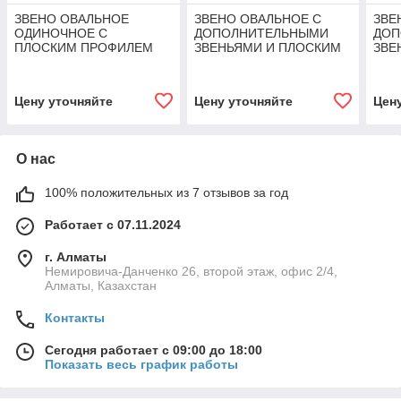
ЗВЕНО ОВАЛЬНОЕ
ЗВЕНО ОВАЛЬНОЕ С
ЗВЕ
ОДИНОЧНОЕ С
ДОПОЛНИТЕЛЬНЫМИ
ДОП
ПЛОСКИМ ПРОФИЛЕМ
ЗВЕНЬЯМИ И ПЛОСКИМ
ЗВЕ
TOR 45,0 T (Г/П 45,0 Т)
ПРОФИЛЕМ TOR 3,15 T
ПРО
(Г/П 3,15 Т)
(Г/П
Цену уточняйте
Цену уточняйте
Цен
О нас
100% положительных из 7 отзывов за год
Работает с 07.11.2024
г. Алматы
Немировича-Данченко 26, второй этаж, офис 2/4,
Алматы, Казахстан
Контакты
Сегодня работает с 09:00 до 18:00
Показать весь график работы