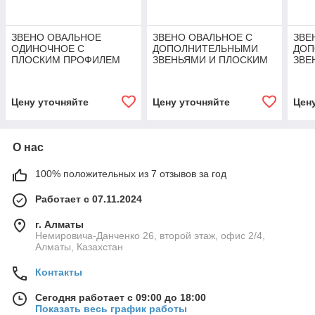
ЗВЕНО ОВАЛЬНОЕ
ЗВЕНО ОВАЛЬНОЕ С
ЗВЕ
ОДИНОЧНОЕ С
ДОПОЛНИТЕЛЬНЫМИ
ДОП
ПЛОСКИМ ПРОФИЛЕМ
ЗВЕНЬЯМИ И ПЛОСКИМ
ЗВЕ
TOR 45,0 T (Г/П 45,0 Т)
ПРОФИЛЕМ TOR 3,15 T
ПРО
(Г/П 3,15 Т)
(Г/П
Цену уточняйте
Цену уточняйте
Цен
О нас
100% положительных из 7 отзывов за год
Работает с 07.11.2024
г. Алматы
Немировича-Данченко 26, второй этаж, офис 2/4,
Алматы, Казахстан
Контакты
Сегодня работает с 09:00 до 18:00
Показать весь график работы