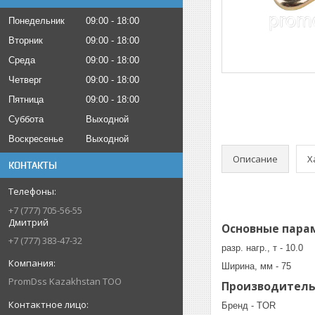
Понедельник
09:00
18:00
Вторник
09:00
18:00
Среда
09:00
18:00
Четверг
09:00
18:00
Пятница
09:00
18:00
Суббота
Выходной
Воскресенье
Выходной
Описание
Х
КОНТАКТЫ
+7 (777) 705-56-55
Дмитрий
Основные пара
+7 (777) 383-47-32
разр. нагр., т - 10.0
Ширина, мм - 75
PromDss Kazakhstan TOO
Производител
Бренд - TOR