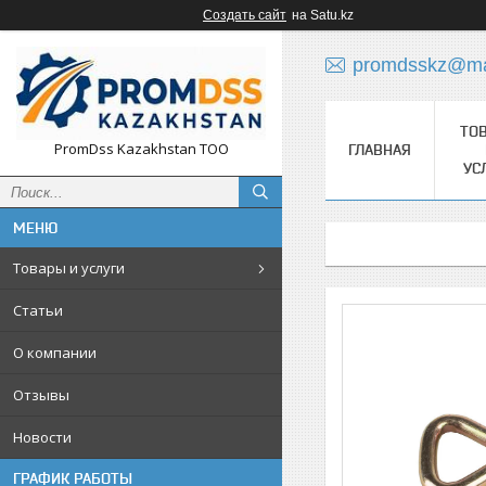
Создать сайт
на Satu.kz
promdsskz@mai
ТО
PromDss Kazakhstan TOO
ГЛАВНАЯ
УС
Товары и услуги
Статьи
О компании
Отзывы
Новости
ГРАФИК РАБОТЫ