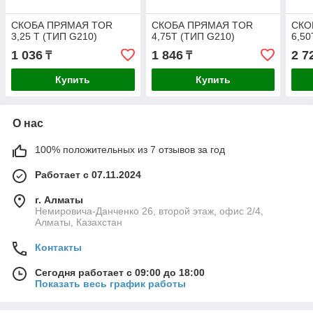
СКОБА ПРЯМАЯ TOR
СКОБА ПРЯМАЯ TOR
СКО
3,25 Т (ТИП G210)
4,75Т (ТИП G210)
6,50
1 036
1 846
2 7
₸
₸
Купить
Купить
О нас
100% положительных из 7 отзывов за год
Работает с 07.11.2024
г. Алматы
Немировича-Данченко 26, второй этаж, офис 2/4,
Алматы, Казахстан
Контакты
Сегодня работает с 09:00 до 18:00
Показать весь график работы