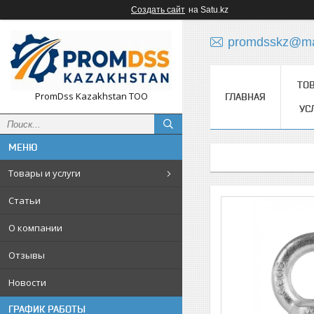
Создать сайт
на Satu.kz
promdsskz@mai
ТО
PromDss Kazakhstan TOO
ГЛАВНАЯ
УС
Товары и услуги
Статьи
О компании
Отзывы
Новости
ГРАФИК РАБОТЫ