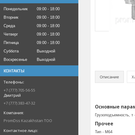
Понедельник
09:00
18:00
Вторник
09:00
18:00
Среда
09:00
18:00
Четверг
09:00
18:00
Пятница
09:00
18:00
Суббота
Выходной
Воскресенье
Выходной
КОНТАКТЫ
Описание
Х
+7 (777) 705-56-55
Дмитрий
+7 (777) 383-47-32
Основные пара
Грузоподъемность, т -
PromDss Kazakhstan TOO
Прочее
Тип - М64