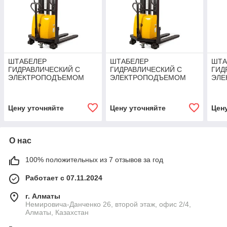
ШТАБЕЛЕР
ШТАБЕЛЕР
ШТА
ГИДРАВЛИЧЕСКИЙ С
ГИДРАВЛИЧЕСКИЙ С
ГИД
ЭЛЕКТРОПОДЪЕМОМ
ЭЛЕКТРОПОДЪЕМОМ
ЭЛЕ
TOR 1Т 3,5М DYC1035
TOR 1,5Т 1,6М DYC1516
TOR
Цену уточняйте
Цену уточняйте
Цен
О нас
100% положительных из 7 отзывов за год
Работает с 07.11.2024
г. Алматы
Немировича-Данченко 26, второй этаж, офис 2/4,
Алматы, Казахстан