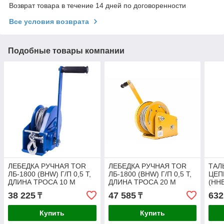
Возврат товара в течение 14 дней по договоренности
Все условия возврата
Подобные товары компании
ЛЕБЕДКА РУЧНАЯ TOR
ЛЕБЕДКА РУЧНАЯ TOR
ТАЛ
ЛБ-1800 (BHW) Г/П 0,5 Т,
ЛБ-1800 (BHW) Г/П 0,5 Т,
ЦЕП
ДЛИНА ТРОСА 10 М
ДЛИНА ТРОСА 20 М
(HHB
38 225
47 585
632
₸
₸
Купить
Купить