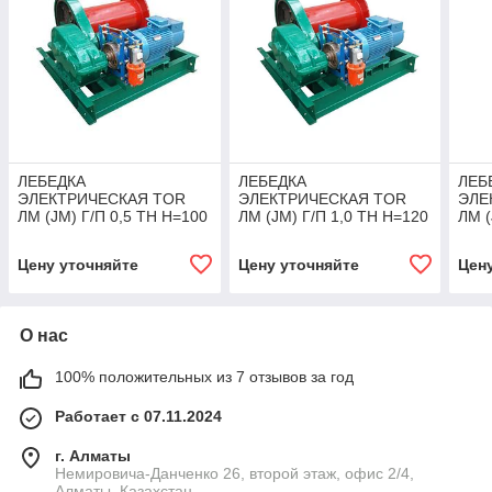
ЛЕБЕДКА
ЛЕБЕДКА
ЛЕБ
ЭЛЕКТРИЧЕСКАЯ TOR
ЭЛЕКТРИЧЕСКАЯ TOR
ЭЛЕ
ЛМ (JM) Г/П 0,5 ТН Н=100
ЛМ (JM) Г/П 1,0 ТН Н=120
ЛМ (
М (C КАНАТОМ)
М (С КАНАТОМ)
М (
Цену уточняйте
Цену уточняйте
Цен
О нас
100% положительных из 7 отзывов за год
Работает с 07.11.2024
г. Алматы
Немировича-Данченко 26, второй этаж, офис 2/4,
Алматы, Казахстан