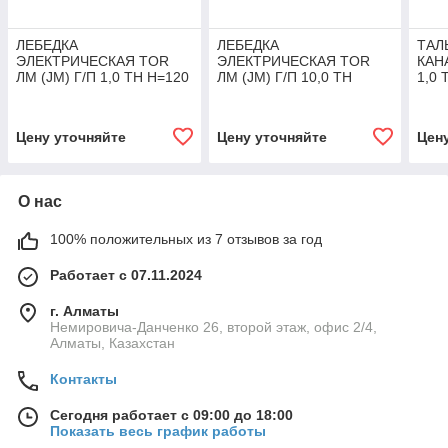
ЛЕБЕДКА
ЛЕБЕДКА
ТАЛ
ЭЛЕКТРИЧЕСКАЯ TOR
ЭЛЕКТРИЧЕСКАЯ TOR
КАН
ЛМ (JM) Г/П 1,0 ТН Н=120
ЛМ (JM) Г/П 10,0 ТН
1,0 
М (С КАНАТОМ)
Н=450 М (С КАНАТОМ)
Цену уточняйте
Цену уточняйте
Цен
О нас
100% положительных из 7 отзывов за год
Работает с 07.11.2024
г. Алматы
Немировича-Данченко 26, второй этаж, офис 2/4,
Алматы, Казахстан
Контакты
Сегодня работает с 09:00 до 18:00
Показать весь график работы