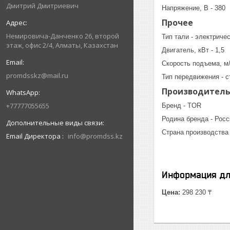
Дмитрий Дмитриевич
Напряжение, В - 380
Прочее
Немировича-Данченко 26, второй
Тип тали - электриче
этаж, офис 2/4, Алматы, Казахстан
Двигатель, кВт - 1,5
Скорость подъема, м/
promdsskz@mail.ru
Тип передвижения - 
Производител
+77777055655
Бренд - TOR
Родина бренда - Росс
Страна производства 
Email Директора
info@promdss.kz
Информация дл
Цена:
298 230 ₸