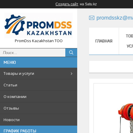
Создать сайт
на Satu.kz
promdsskz@mai
ТО
PromDss Kazakhstan TOO
ГЛАВНАЯ
УС
Товары и услуги
Статьи
О компании
Отзывы
Новости
ГРАФИК РАБОТЫ