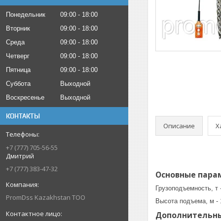
Понедельник
09:00
18:00
Вторник
09:00
18:00
Среда
09:00
18:00
Четверг
09:00
18:00
Пятница
09:00
18:00
Суббота
Выходной
Воскресенье
Выходной
КОНТАКТЫ
Описание
Х
+7 (777) 705-56-55
Дмитрий
+7 (777) 383-47-32
Основные пара
Грузоподъемность, т -
PromDss Kazakhstan TOO
Высота подъема, м - 
Дополнительн