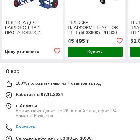
ТЕЛЕЖКА ДЛЯ
ТЕЛЕЖКА
ТЕЛ
БАЛЛОНОВ ПР-1
ПЛАТФОРМЕННАЯ TOR
ПЛА
ПРОПАНОВЫХ, 1
ТП-1 (500Х800) Г/П 300
ТП-1
БАЛЛОН (2 КОЛЕСА D
КГ (125 ММ)
КГ (
45 495
51 
₸
250ММ, ЛИТ. РЕЗИНА)
Цену уточняйте
Купить
О нас
100% положительных из 7 отзывов за год
Работает с 07.11.2024
г. Алматы
Немировича-Данченко 26, второй этаж, офис 2/4,
Алматы, Казахстан
Контакты
Сегодня работает с 09:00 до 18:00