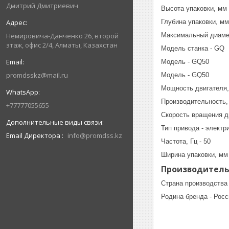
Дмитрий Дмитриевич
Высота упаковки, мм 
Глубина упаковки, мм
Максимальный диаметр
Немировича-Данченко 26, второй
этаж, офис 2/4, Алматы, Казахстан
Модель станка - GQ
Модель - GQ50
promdsskz@mail.ru
Модель - GQ50
Мощность двигателя, 
Производительность, 
+77777055655
Скорость вращения дв
Тип привода - электр
Email Директора
info@promdss.kz
Частота, Гц - 50
Ширина упаковки, мм 
Производител
Страна производства 
Родина бренда - Росс