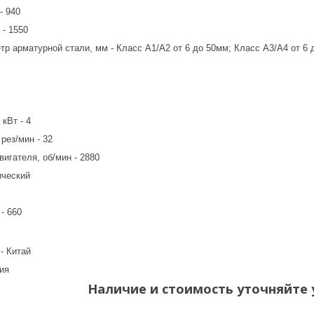
- 940
 - 1550
 арматурной стали, мм - Класс A1/A2 от 6 до 50мм; Класс A3/A4 от 6 
кВт - 4
рез/мин - 32
игателя, об/мин - 2880
ический
- 660
ь
- Китай
ия
Наличие и стоимость уточняйте у