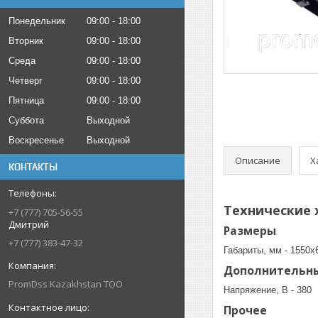
Понедельник
09:00
18:00
Вторник
09:00
18:00
Среда
09:00
18:00
Четверг
09:00
18:00
Пятница
09:00
18:00
Суббота
Выходной
Воскресенье
Выходной
Описание
Х
КОНТАКТЫ
Технические 
+7 (777) 705-56-55
Дмитрий
Размеры
+7 (777) 383-47-32
Габариты, мм - 1550х
Дополнительн
PromDss Kazakhstan TOO
Напряжение, В - 380
Прочее