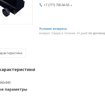
+7 (777) 705-56-55
возврат товара в течение 14 дней
по догово
арактеристики
характеристики
660х940
ые параметры