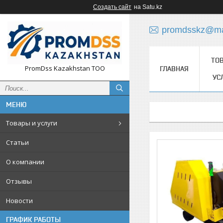
Создать сайт
на Satu.kz
promdsskz@mai
ТО
PromDss Kazakhstan TOO
ГЛАВНАЯ
УС
Товары и услуги
Статьи
О компании
Отзывы
Новости
ГРАФИК РАБОТЫ