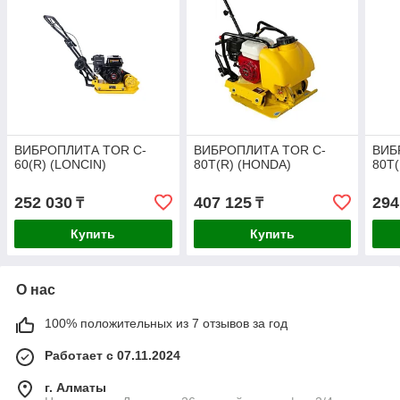
ВИБРОПЛИТА TOR C-
ВИБРОПЛИТА TOR C-
ВИБ
60(R) (LONCIN)
80T(R) (HONDA)
80T(
252 030
407 125
294
₸
₸
Купить
Купить
О нас
100% положительных из 7 отзывов за год
Работает с 07.11.2024
г. Алматы