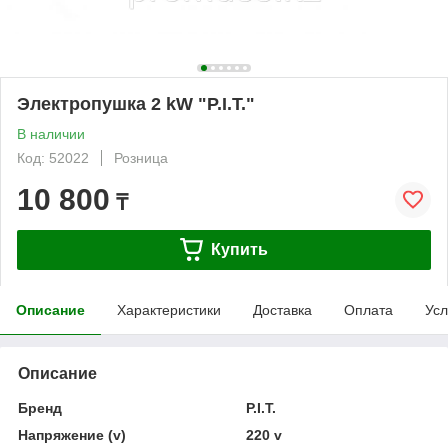
Электропушка 2 kW "P.I.T."
В наличии
Код: 52022
Розница
10 800
₸
Купить
Описание
Характеристики
Доставка
Оплата
Усл
Описание
Бренд
P.I.T.
Напряжение (v)
220 v