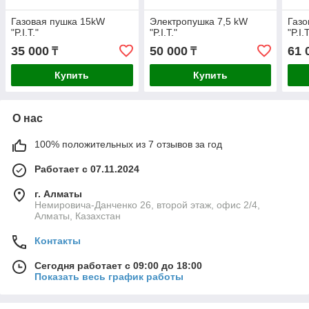
Газовая пушка 15kW
Электропушка 7,5 kW
Газо
"P.I.T."
"P.I.T."
"P.I.T
35 000
50 000
61 
₸
₸
Купить
Купить
О нас
100% положительных из 7 отзывов за год
Работает с 07.11.2024
г. Алматы
Немировича-Данченко 26, второй этаж, офис 2/4,
Алматы, Казахстан
Контакты
Сегодня работает с 09:00 до 18:00
Показать весь график работы