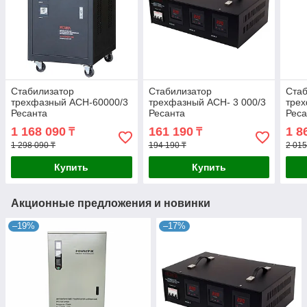
Стабилизатор
Стабилизатор
Стаб
трехфазный АСН-60000/3
трехфазный АСН- 3 000/3
тре
Ресанта
Ресанта
Реса
1 168 090
161 190
1 8
₸
₸
1 298 090 ₸
194 190 ₸
2 015
Купить
Купить
Акционные предложения и новинки
–19%
–17%