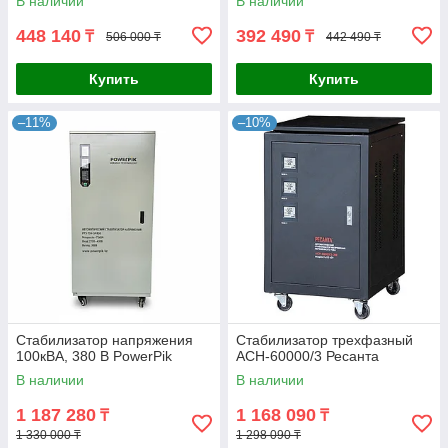
В наличии
В наличии
448 140
392 490
₸
₸
506 000 ₸
442 490 ₸
Купить
Купить
–11%
–10%
Стабилизатор напряжения
Стабилизатор трехфазный
100кВА, 380 В PowerPik
АСН-60000/3 Ресанта
В наличии
В наличии
1 187 280
1 168 090
₸
₸
1 330 000 ₸
1 298 090 ₸