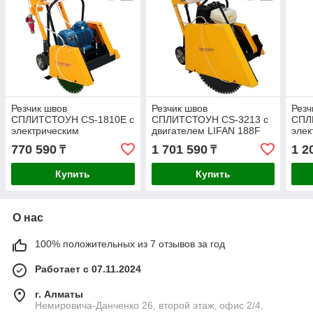
Резчик швов
Резчик швов
Резч
СПЛИТСТОУН СS-1810E c
СПЛИТСТОУН СS-3213 с
СПЛ
электрическим
двигателем LIFAN 188F
элек
двигателем
двиг
770 590
1 701 590
1 2
₸
₸
Купить
Купить
О нас
100% положительных из 7 отзывов за год
Работает с 07.11.2024
г. Алматы
Немировича-Данченко 26, второй этаж, офис 2/4,