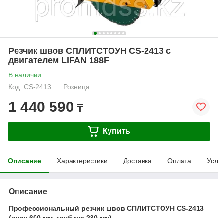
Резчик швов СПЛИТСТОУН СS-2413 с
двигателем LIFAN 188F
В наличии
Код: СS-2413
Розница
1 440 590
₸
Купить
Описание
Характеристики
Доставка
Оплата
Усл
Описание
Профессиональный резчик швов СПЛИТСТОУН CS-2413
(диск 600 мм, глубина 230 мм)