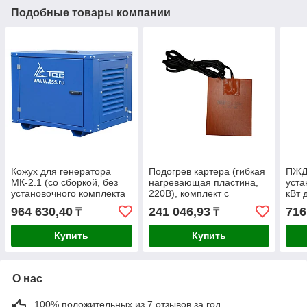
Подобные товары компании
Кожух для генератора
Подогрев картера (гибкая
ПЖД 
МК-2.1 (со сборкой, без
нагревающая пластина,
уста
установочного комплекта
220В), комплект с
кВт 
ДГУ) - СБОРКА
установкой
964 630,40
241 046,93
716
₸
₸
Купить
Купить
О нас
100% положительных из 7 отзывов за год