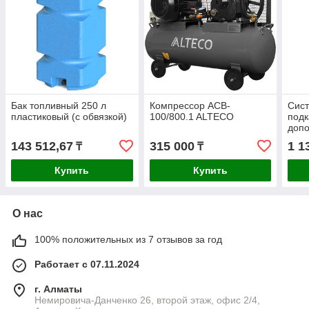
Бак топливный 250 л
Компрессор ACB-
Сист
пластиковый (с обвязкой)
100/800.1 ALTECO
подк
доп
20-5
143 512,67
315 000
1 1
₸
₸
Купить
Купить
О нас
100% положительных из 7 отзывов за год
Работает с 07.11.2024
г. Алматы
Немировича-Данченко 26, второй этаж, офис 2/4,