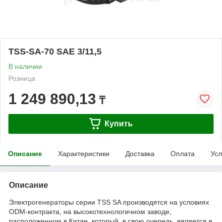
TSS-SA-70 SAE 3/11,5
В наличии
Розница
1 249 890,13
₸
Купить
Описание
Характеристики
Доставка
Оплата
Усл
Описание
Электрогенераторы серии TSS SA производятся на условиях
ODM-контракта, на высокотехнологичном заводе,
расположенном в Китае, который, в свою очередь, является в