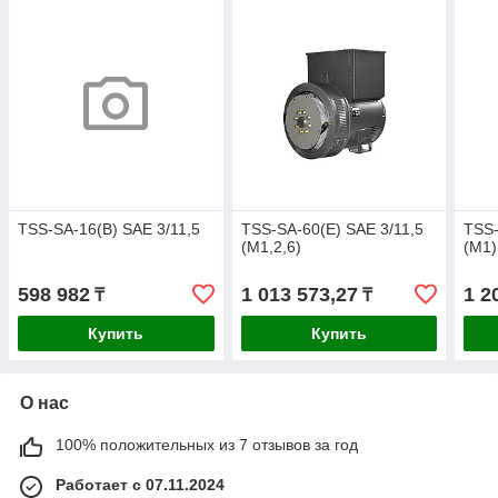
TSS-SA-16(B) SAE 3/11,5
TSS-SA-60(E) SAE 3/11,5
TSS-
(М1,2,6)
(М1)
598 982
1 013 573,27
1 2
₸
₸
Купить
Купить
О нас
100% положительных из 7 отзывов за год
Работает с 07.11.2024