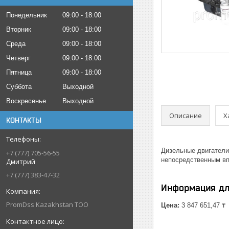
Понедельник
09:00
18:00
Вторник
09:00
18:00
Среда
09:00
18:00
Четверг
09:00
18:00
Пятница
09:00
18:00
Суббота
Выходной
Воскресенье
Выходной
Описание
Х
КОНТАКТЫ
Дизельные двигатели
+7 (777) 705-56-55
непосредственным вп
Дмитрий
+7 (777) 383-47-32
Информация дл
PromDss Kazakhstan TOO
Цена:
3 847 651,47 ₸