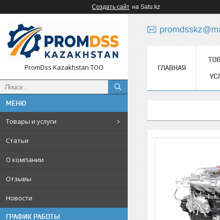
Создать сайт
на Satu.kz
promdsskz@mai
ТО
PromDss Kazakhstan TOO
ГЛАВНАЯ
УС
Товары и услуги
Статьи
О компании
Отзывы
Новости
ГРАФИК РАБОТЫ