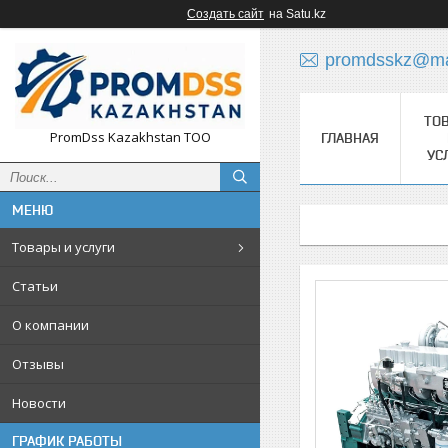
Создать сайт
на Satu.kz
promdsskz@mai
ТО
PromDss Kazakhstan TOO
ГЛАВНАЯ
УС
Товары и услуги
Статьи
О компании
Отзывы
Новости
ГРАФИК РАБОТЫ