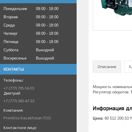
Понедельник
09:00
18:00
Вторник
09:00
18:00
Среда
09:00
18:00
Четверг
09:00
18:00
Пятница
09:00
18:00
Суббота
Выходной
Воскресенье
Выходной
Описание
Х
КОНТАКТЫ
Мощность номинальная
+7 (777) 705-56-55
Регулятор оборотов: 
Дмитрий
+7 (777) 383-47-32
Информация дл
PromDss Kazakhstan TOO
Цена:
80 512 200,53 ₸