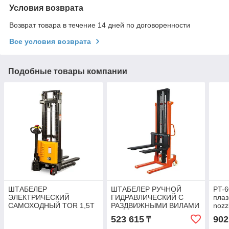
Условия возврата
Возврат товара в течение 14 дней по договоренности
Все условия возврата
Подобные товары компании
ШТАБЕЛЕР
ШТАБЕЛЕР РУЧНОЙ
PT-6
ЭЛЕКТРИЧЕСКИЙ
ГИДРАВЛИЧЕСКИЙ С
плаз
САМОХОДНЫЙ TOR 1,5Т
РАЗДВИЖНЫМИ ВИЛАМИ
nozz
2,5М PWS15S-2500
TOR 320-870 ММ CTY-EH
523 615
902
₸
1.0TX2.5M