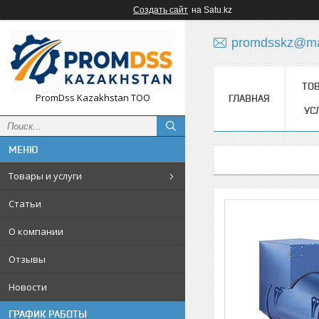
Создать сайт
на Satu.kz
promdsskz@mai
ТО
PromDss Kazakhstan TOO
ГЛАВНАЯ
УС
Товары и услуги
Статьи
О компании
Отзывы
Новости
ГРАФИК РАБОТЫ