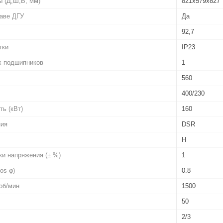
 (Д;Ш;В; мм)
821х579х827
таве ДГУ
Да
92,7
тки
IP23
х подшипников
1
560
400/230
ь (кВт)
160
ния
DSR
H
ки напряжения (± %)
1
os φ)
0.8
об/мин
1500
50
2/3