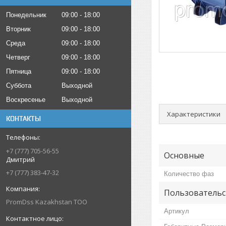
Понедельник
09:00
18:00
Вторник
09:00
18:00
Среда
09:00
18:00
Четверг
09:00
18:00
Пятница
09:00
18:00
Суббота
Выходной
Воскресенье
Выходной
Характеристики
КОНТАКТЫ
+7 (777) 705-56-55
Основные
Дмитрий
+7 (777) 383-47-32
Количество фаз
Пользовательс
PromDss Kazakhstan TOO
Артикул