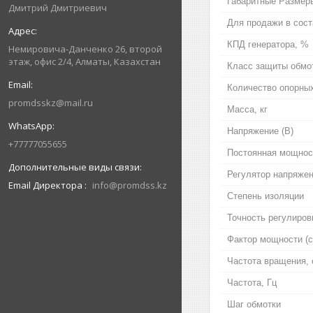
Габаритные Размеры
Дмитрий Дмитриевич
Для продажи в сос
КПД генератора, %
Немировича-Данченко 26, второй
этаж, офис 2/4, Алматы, Казахстан
Класс защиты обмо
Количество опорны
promdsskz@mail.ru
Масса, кг
Напряжение (В)
+77777055655
Постоянная мощност
Регулятор напряже
Email Директора
info@promdss.kz
Степень изоляции
Точность регулиров
Фактор мощности (c
Частота вращения, 
Частота, Гц
Шаг обмотки