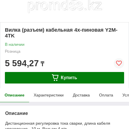
Вилка (разъем) кабельная 4х-пиновая Y2M-
4TK
В наличии
Розница
5 594,27
₸
Купить
Описание
Характеристики
Доставка
Оплата
Усл
Описание
Дистанционная регулировка тока сварки, длина кабеля
управления - 10 м. Разъем 4 pin.