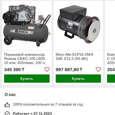
Поршневой компрессор
Mecc Alte ECP32-2M/4
Ком
Ремеза СБ4/С-100.LB30,
SAE 3/11,5 (50 кВт)
С-10
10 атм, 420л/мин, 100 л,
420л
380В, 2,2 кВт, 115х49х85
кВт,
345 390
997 687,80
304
₸
₸
см, вес86кг
Купить
Купить
О нас
100% положительных из 7 отзывов за год
Работает с 07.11.2024