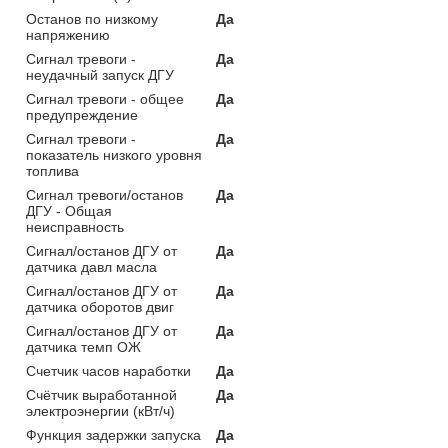
Останов по низкому
Да
напряжению
Сигнал тревоги -
Да
неудачный запуск ДГУ
Сигнал тревоги - общее
Да
предупреждение
Сигнал тревоги -
Да
показатель низкого уровня
топлива
Сигнал тревоги/останов
Да
ДГУ - Общая
неисправность
Сигнал/останов ДГУ от
Да
датчика давл масла
Сигнал/останов ДГУ от
Да
датчика оборотов двиг
Сигнал/останов ДГУ от
Да
датчика темп ОЖ
Счетчик часов наработки
Да
Счётчик выработанной
Да
электроэнергии (кВт/ч)
Функция задержки запуска
Да