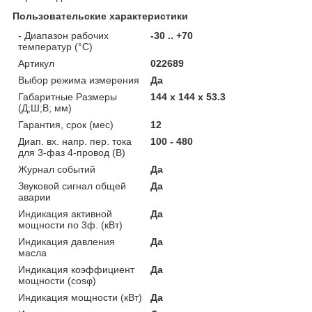
Пользовательские характеристики
- Диапазон рабочих
-30 .. +70
температур (°C)
Артикул
022689
Выбор режима измерения
Да
Габаритные Размеры
144 х 144 х 53.3
(Д;Ш;В; мм)
Гарантия, срок (мес)
12
Диап. вх. напр. пер. тока
100 - 480
для 3-фаз 4-провод (В)
Журнал событий
Да
Звуковой сигнал общей
Да
аварии
Индикация активной
Да
мощности по 3ф. (кВт)
Индикация давления
Да
масла
Индикация коэффициент
Да
мощности (cosφ)
Индикация мощности (кВт)
Да