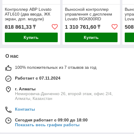
Контроллер АВР Lovato
Выносной контроллер
Выно
ATL610 (два ввода, ЖК
управления с дисплеем
упра
экран, доп. модули)
Lovato RGK800RD
Lov
818 861,33
1 310 761,60
508
₸
₸
Купить
Купить
О нас
100% положительных из 7 отзывов за год
Работает с 07.11.2024
г. Алматы
Немировича-Данченко 26, второй этаж, офис 2/4,
Алматы, Казахстан
Контакты
Сегодня работает с 09:00 до 18:00
Показать весь график работы