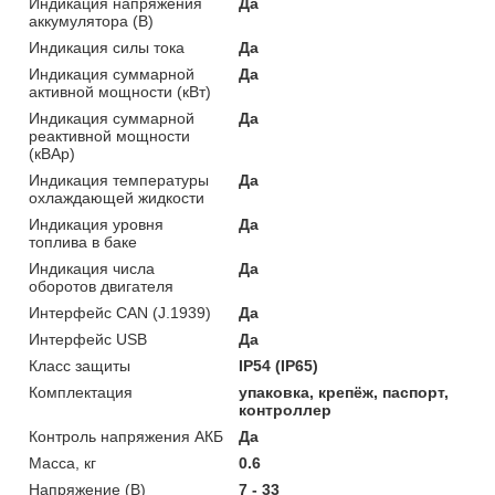
Индикация напряжения
Да
аккумулятора (В)
Индикация силы тока
Да
Индикация суммарной
Да
активной мощности (кВт)
Индикация суммарной
Да
реактивной мощности
(кВАр)
Индикация температуры
Да
охлаждающей жидкости
Индикация уровня
Да
топлива в баке
Индикация числа
Да
оборотов двигателя
Интерфейс CAN (J.1939)
Да
Интерфейс USB
Да
Класс защиты
IP54 (IP65)
Комплектация
упаковка, крепёж, паспорт,
контроллер
Контроль напряжения АКБ
Да
Масса, кг
0.6
Напряжение (В)
7 - 33